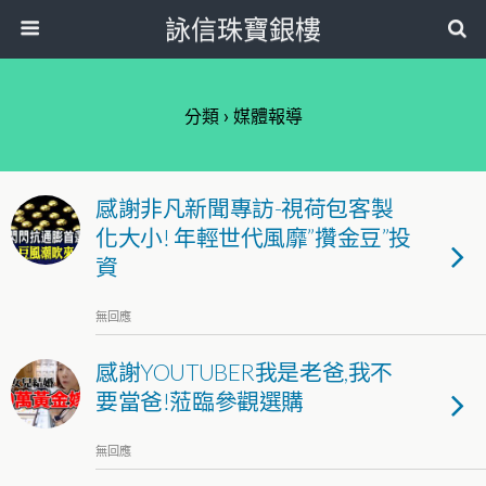
詠信珠寶銀樓
分類 ›
媒體報導
感謝非凡新聞專訪-視荷包客製
化大小! 年輕世代風靡”攢金豆”投
資
無回應
感謝YOUTUBER我是老爸,我不
要當爸!蒞臨參觀選購
無回應