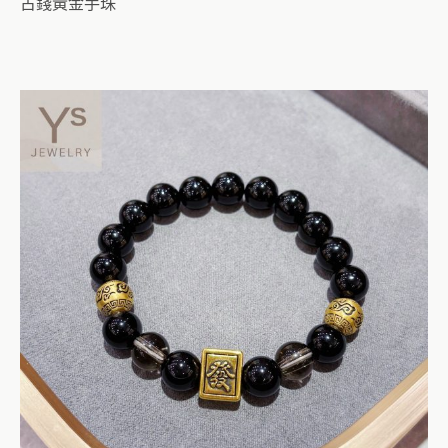
古錢黃金手珠