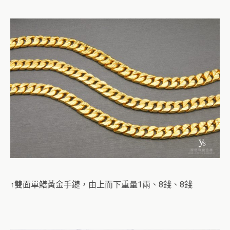
↑雙面單鱔黃金手鏈，由上而下重量1兩、8錢、8錢