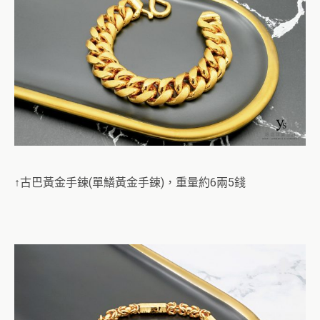
↑古巴黃金手鍊(單鱔黃金手鍊)，重量約6兩5錢