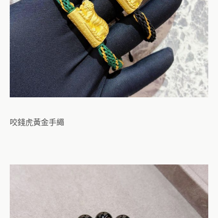
咬錢虎黃金手繩