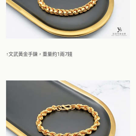
↑文武黃金手鍊，重量約1兩7錢