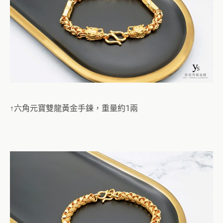
↑六角元寶雙龍黃金手鍊，重量約1兩