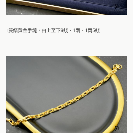
↑雙鱔黃金手鏈，由上至下8錢、1兩、1兩5錢