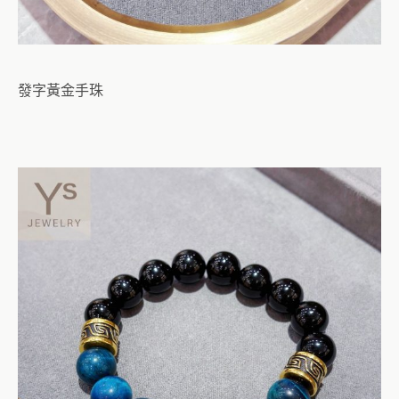
發字黃金手珠