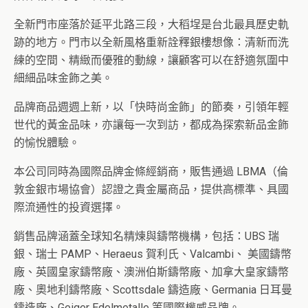
全新門市座落於延平北路三段，大稻埕是台北最具歷史軌
跡的地方。門市以全新風格重新詮釋銀樓想像：清新而洗
練的空間、精緻而優雅的動線，讓顧客可以在舒適氛圍中
細細品味金飾之美。
品牌商品週週上新，以「快時尚金飾」的節奏，引領年輕
世代的黃金品味，亦讓每一次到訪，都成為探索新品金飾
的愉悅體驗。
本公司同時為國際品牌金條經銷商，販售通過 LBMA（倫
敦金銀市場協會）認證之貴金屬商品，提供高標準、具國
際流通性的投資選擇。
銷售品牌涵蓋全球知名精煉與鑄幣機構，包括：UBS 瑞
銀、瑞士 PAMP、Heraeus 賀利氏、Valcambi、 美國鑄幣
廠、英國皇家鑄幣廠、澳洲伯斯鑄幣廠、加拿大皇家鑄幣
廠、奧地利鑄幣廠、Scottsdale 鑄造廠、Germania 日耳曼
鑄造廠、Geiger Edelmetalle 等國際權威品牌。