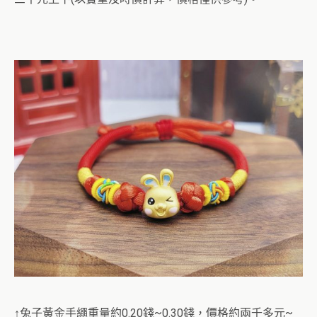
↑兔子黃金手繩重量約0.20錢~0.30錢，價格約兩千多元~