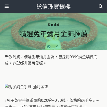
詠信珠寶銀樓
沒有評論
精選兔年彌月金飾推薦
新款到貨，精選兔年彌月金飾，皆採用9999純金製做而
成，造型都非常可愛喔。
↑兔子黃金手繩重量約0.20錢~0.30錢，價格約兩千多元~
三千元上下(以實重及時價計算，價格僅供參考)。