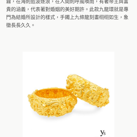
霧，在海則追波逐浪，在人間則呼風喚雨，有著帝王與富
貴的涵義，代表著對婚姻的美好期許。此款九龍環就是專
門為結婚所設計的樣式，手鐲上九條龍刻畫栩栩如生，象
徵長長久久。