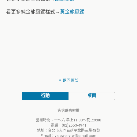
看更多純金龍鳳鐲樣式→
黃金龍鳳鐲
返回頂部
行動
桌面
詠信珠寶銀樓
營業時間：一～六 早上11:00～晚上9:00
電話：(02)2553-4941
地址：台北市大同區延平北路三段48號
E-mail：ysjewelrytw@gmail.com