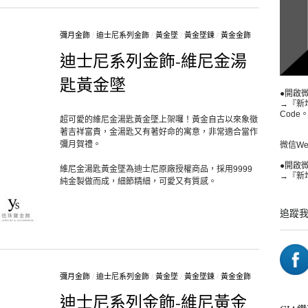
彌月金飾
/
迪士尼系列金飾
/
黃金墜
/
黃金墜鍊
/
黃金金飾
迪士尼系列金飾-維尼金湯
匙黃金墜
●開啟
→『新
Code
超可愛的維尼金湯匙黃金墜上架囉！黃金自古以來象徵
著吉祥富貴，金湯匙又有著好命的寓意，非常適合當作
彌月賀禮。
微信WeCh
●開啟
維尼金湯匙黃金墜為迪士尼原廠授權商品，採用9999
→『新增
純金製做而成，細節精細，可愛又有質感。
追蹤
彌月金飾
/
迪士尼系列金飾
/
黃金墜
/
黃金墜鍊
/
黃金金飾
迪士尼系列金飾-維尼黃金