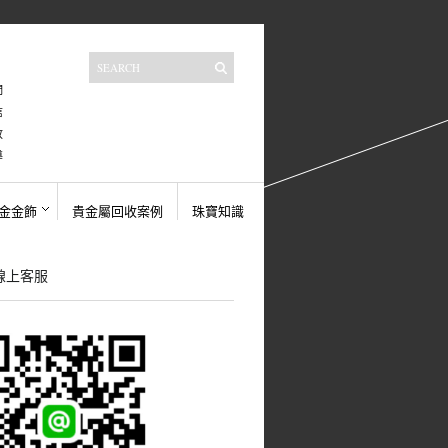
們
信
收
導
金金飾
貴金屬回收案例
珠寶知識
E線上客服