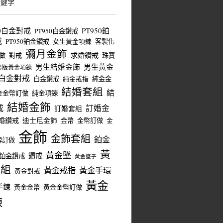
關鍵字
50白金對戒
PT950鉑
PT950白金鑽戒
戒
PT950鉑金鑽戒
客製化
女生黃金項鍊
彌月金飾
求婚鑽戒
做
對戒
珠寶
男生結婚金飾
男生黃金
男版黃金項鍊
白金對戒
白金鑽戒
純金金
純金戒指
結婚套組
結
金金幣訂做
純金項鍊
結婚金飾
戒
訂婚金
訂婚套組
婚鑽戒
迪士尼金飾
金幣
金幣訂做
金
金飾
金飾套組
鉑金
牌訂做
黃
黃金墜
鑽戒
鉑金鑽戒
黃金墜子
套組
黃金戒指
黃金手環
黃金對戒
黃金
手鍊
黃金金幣
黃金金幣訂做
鍊