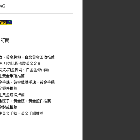
AG
S訂閱
收、黃金牌價、台北黃金回收推薦
豆-阿努比斯卡裝黃金金豆
投資-鉑金條塊、白金金條(1兩)
生黃金手環推薦
金手珠、黃金貔貅手珠、黃金手繩
金擺件推薦
生黃金戒指推薦
金墜子、黃金墜、黃金配件推薦
金對戒推薦
生黃金手鍊、黃金手繩推薦