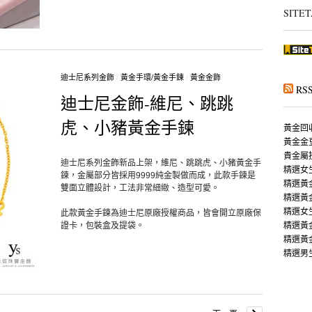
SITET
迪士尼系列金飾
/
黃金手環/黃金手鍊
/
黃金金飾
RS
迪士尼金飾-維尼、跳跳
虎、小豬黃金手鍊
黃金回
黃金金
貴金屬
迪士尼系列金飾新品上架，維尼、跳跳虎、小豬黃金手
精選女
鍊，金屬部分皆採用9999純金製做而成，此款手鍊是
精選黃
雙面立體設計，工法非常細緻、造型可愛。
精選黃
精選女
此款黃金手鍊為迪士尼原廠授權商品，皆會開立原廠保
精選黃
證卡，包裝盒及提袋。
精選黃
精選男