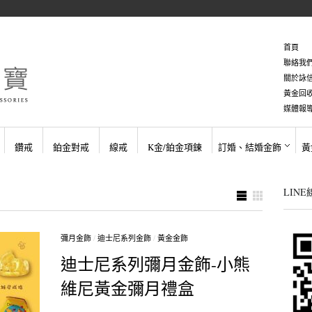
首頁
聯絡我
關於詠
黃金回
媒體報
鑽戒
鉑金對戒
線戒
K金/鉑金項鍊
訂婚、結婚金飾
黃
LIN
彌月金飾
/
迪士尼系列金飾
/
黃金金飾
迪士尼系列彌月金飾-小熊
維尼黃金彌月禮盒