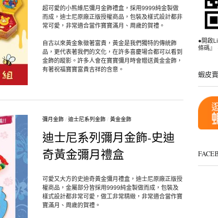
超可愛的小熊維尼彌月金飾禮盒，採用9999純金製做
而成，迪士尼原廠正版授權商品，包裝及樣式設計都非
常可愛，非常適合當作寶寶滿月、周歲的賀禮。
●開啟
自古以來黃金象徵著富貴，黃金是我們獨特的傳統飾
條碼』，
品，更代表著我們的文化，在許多喜慶場合都可以看到
金飾的蹤影。許多人會在寶寶彌月時會贈送黃金金飾，
有著祝福寶寶富貴吉祥的含意。
蝦皮
彌月金飾
/
迪士尼系列金飾
/
黃金金飾
迪士尼系列彌月金飾-史迪
奇黃金彌月禮盒
FAC
可愛又大方的史迪奇黃金彌月禮盒，迪士尼原廠正版授
權商品，金屬部分皆採用9999純金製做而成，包裝及
樣式設計都非常可愛，做工非常精緻，非常適合當作寶
寶滿月、周歲的賀禮。