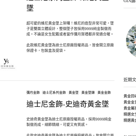
GIA
墜
超可愛的維尼黃金墜上架囉！維尼的造型非常可愛，墜
子是雙面立體設計，整個墜子皆採用9999純金製做而
成。不論是女生配戴或者當作彌月賀禮都非常適合喔。
此款維尼黃金墜為迪士尼原廠授權商品，皆會開立原廠
保證卡，包裝盒及提袋。
近期
彌月金飾
/
迪士尼系列金飾
/
黃金墜
/
黃金墜鍊
/
黃金金飾
黃金回
迪士尼金飾-史迪奇黃金墜
黃金金
貴金屬
精選女
史迪奇黃金墜為迪士尼原廠授權商品，採用9999純金
精選黃
製做而成，細節精細，可愛又有質感。
此款史迪奇黃金墜為迪士尼原廠授權商品，皆會開立原