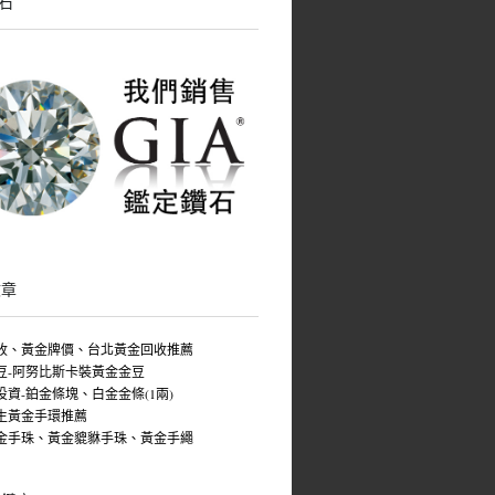
鑽石
文章
收、黃金牌價、台北黃金回收推薦
豆-阿努比斯卡裝黃金金豆
投資-鉑金條塊、白金金條(1兩)
生黃金手環推薦
金手珠、黃金貔貅手珠、黃金手繩