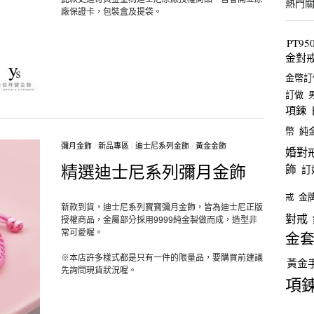
熱門
廠保證卡，包裝盒及提袋。
PT9
金對
金幣訂
訂做
項鍊
幣
純
彌月金飾
/
新品專區
/
迪士尼系列金飾
/
黃金金飾
婚對
精選迪士尼系列彌月金飾
飾
訂
金
戒
新款到貨，迪士尼系列寶寶彌月金飾，皆為迪士尼正版
對戒
授權商品，金屬部分採用9999純金製做而成，造型非
常可愛喔。
金
※本店許多樣式都是只有一件的限量品，要購買前建議
黃金
先詢問現貨狀況喔。
項