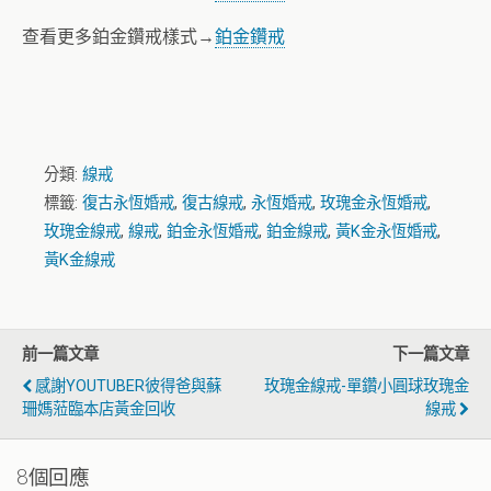
查看更多鉑金鑽戒樣式→
鉑金鑽戒
分類:
線戒
標籤:
復古永恆婚戒
,
復古線戒
,
永恆婚戒
,
玫瑰金永恆婚戒
,
玫瑰金線戒
,
線戒
,
鉑金永恆婚戒
,
鉑金線戒
,
黃K金永恆婚戒
,
黃K金線戒
前一篇文章
下一篇文章
感謝YOUTUBER彼得爸與蘇
玫瑰金線戒-單鑽小圓球玫瑰金
珊媽蒞臨本店黃金回收
線戒
8個回應