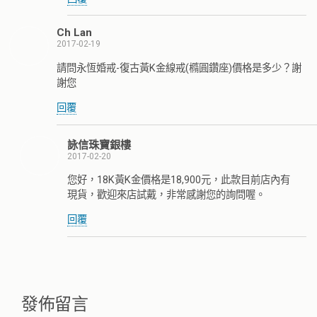
Ch Lan
2017-02-19
請問永恆婚戒-復古黃K金線戒(橢圓鑽座)價格是多少？謝
謝您
回覆
詠信珠寶銀樓
2017-02-20
您好，18K黃K金價格是18,900元，此款目前店內有
現貨，歡迎來店試戴，非常感謝您的詢問喔。
回覆
發佈留言