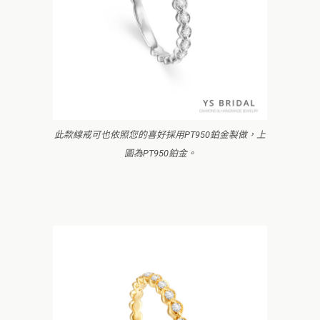
此款線戒可也依照您的喜好採用PT950鉑金製做，上
圖為PT950鉑金。