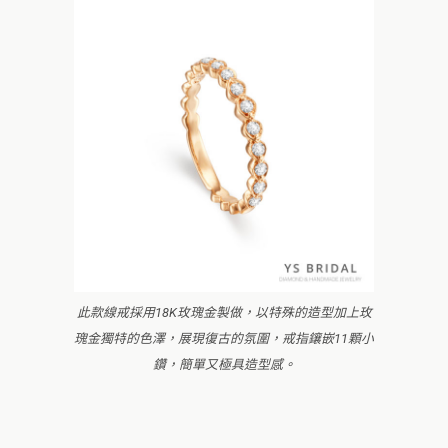
此款線戒採用18K玫瑰金製做，以特殊的造型加上玫
瑰金獨特的色澤，展現復古的氛圍，戒指鑲嵌11顆小
鑽，簡單又極具造型感。