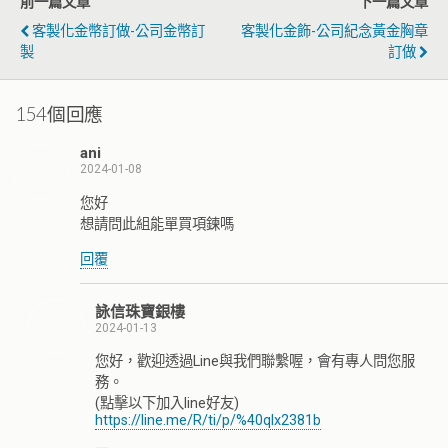
前一篇文章
下一篇文章
客製化金幣訂做-公司金幣訂
客製化金飾-公司紀念黃金胸章
製
訂做
154個回應
ani
2024-01-08
您好
想請問此組能單買項鍊嗎
回覆
詠信珠寶銀樓
2024-01-13
您好，歡迎透過Line與我們聯繫喔，會有專人問您服
務。
(點擊以下加入line好友)
https://line.me/R/ti/p/%40qlx2381b