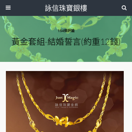
詠信珠寶銀樓
154條評論
黃金套組-結婚誓言(約重12錢)