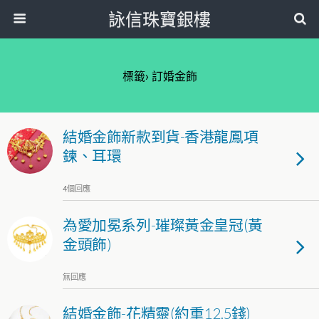
詠信珠寶銀樓
標籤› 訂婚金飾
結婚金飾新款到貨-香港龍鳳項
鍊、耳環
4個回應
為愛加冕系列-璀璨黃金皇冠(黃
金頭飾)
無回應
結婚金飾-花精靈(約重12.5錢)