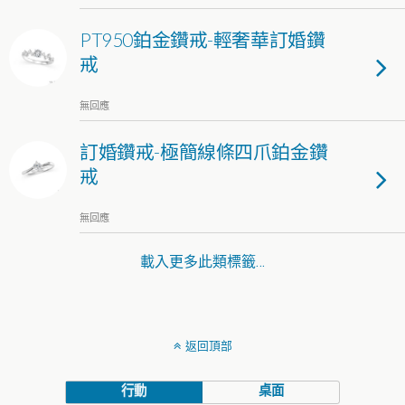
PT950鉑金鑽戒-輕奢華訂婚鑽
戒
無回應
訂婚鑽戒-極簡線條四爪鉑金鑽
戒
無回應
載入更多此類標籤…
返回頂部
行動
桌面