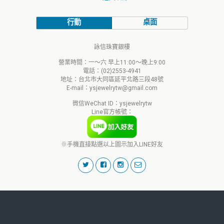
行動
桌面
詠信珠寶銀樓
營業時間：一～六 早上11:00～晚上9:00
電話：(02)2553-4941
地址：台北市大同區延平北路三段48號
E-mail：ysjewelrytw@gmail.com
微信WeChat ID：ysjewelrytw
Line官方帳號：
※手機直接點選以上圖示加入LINE好友