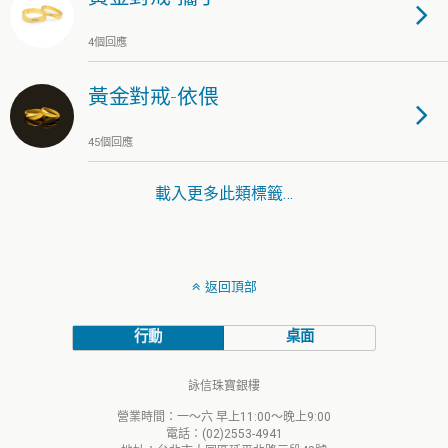
4個回應
黃金對戒-依偎
45個回應
載入更多此類標籤…
返回頂部
行動
桌面
詠信珠寶銀樓
營業時間：一～六 早上11:00～晚上9:00
電話：(02)2553-4941