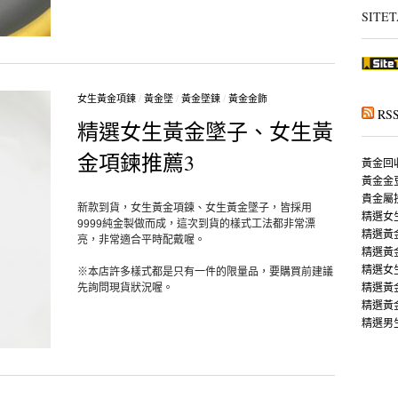
SITET
女生黃金項鍊
/
黃金墜
/
黃金墜鍊
/
黃金金飾
RS
精選女生黃金墜子、女生黃
金項鍊推薦3
黃金回
黃金金
貴金屬
新款到貨，女生黃金項鍊、女生黃金墜子，皆採用
精選女
9999純金製做而成，這次到貨的樣式工法都非常漂
精選黃
亮，非常適合平時配戴喔。
精選黃
精選女
※本店許多樣式都是只有一件的限量品，要購買前建議
精選黃
先詢問現貨狀況喔。
精選黃
精選男