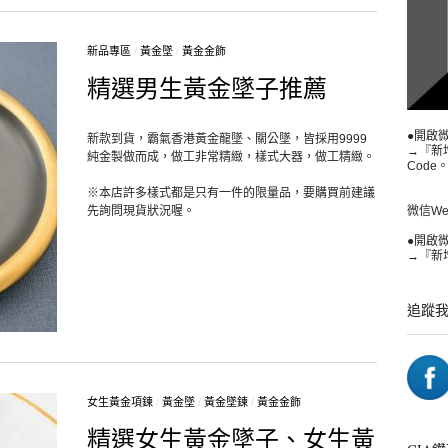
新品專區
/
黃金墜
/
黃金金飾
精選男生黃金墜子推薦
●開啟
新款到貨，霸氣香港黃金龍墜、關公墜，皆採用9999
→『新
純金製做而成，做工非常精緻，樣式大器，做工精緻。
Code
※本店許多樣式都是只有一件的限量品，要購買前建議
先詢問現貨狀況喔。
微信WeCh
●開啟
→『新增
追蹤
女生黃金項鍊
/
黃金墜
/
黃金墜鍊
/
黃金金飾
精選女生黃金墜子、女生黃