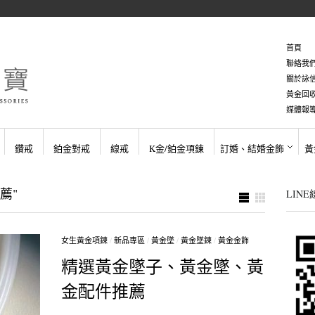
首頁
聯絡我
關於詠
黃金回
媒體報
鑽戒
鉑金對戒
線戒
K金/鉑金項鍊
訂婚、結婚金飾
黃
薦"
LIN
女生黃金項鍊
/
新品專區
/
黃金墜
/
黃金墜鍊
/
黃金金飾
精選黃金墜子、黃金墜、黃
金配件推薦