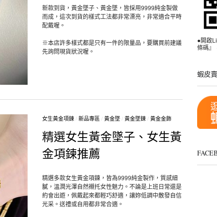
新款到貨，黃金墜子、黃金墜，皆採用9999純金製做
而成，這次到貨的樣式工法都非常漂亮，非常適合平時
配戴喔。
●開啟
※本店許多樣式都是只有一件的限量品，要購買前建議
條碼』，
先詢問現貨狀況喔。
蝦皮
女生黃金項鍊
/
新品專區
/
黃金墜
/
黃金墜鍊
/
黃金金飾
精選女生黃金墜子、女生黃
金項鍊推薦
FAC
精選多款女生黃金項鍊，皆為9999純金製作，質感細
膩，溫潤光澤自然襯托女性魅力。不論是上班日常還是
約會出遊，佩戴起來都輕巧舒適，讓妳低調中散發自信
光采。送禮或自用都非常合適。