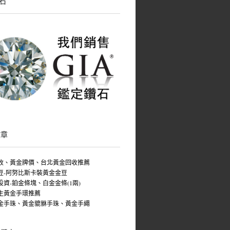
鑽石
文章
收、黃金牌價、台北黃金回收推薦
豆-阿努比斯卡裝黃金金豆
投資-鉑金條塊、白金金條(1兩)
生黃金手環推薦
金手珠、黃金貔貅手珠、黃金手繩