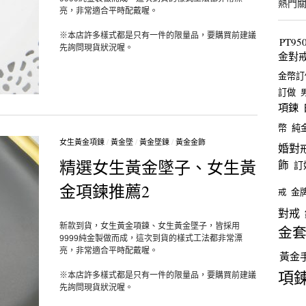
熱門
亮，非常適合平時配戴喔。
※本店許多樣式都是只有一件的限量品，要購買前建議
PT9
先詢問現貨狀況喔。
金對
金幣訂
訂做
項鍊
幣
純
女生黃金項鍊
/
黃金墜
/
黃金墜鍊
/
黃金金飾
婚對
精選女生黃金墜子、女生黃
飾
訂
金項鍊推薦2
金
戒
對戒
新款到貨，女生黃金項鍊、女生黃金墜子，皆採用
金
9999純金製做而成，這次到貨的樣式工法都非常漂
亮，非常適合平時配戴喔。
黃金
項
※本店許多樣式都是只有一件的限量品，要購買前建議
先詢問現貨狀況喔。