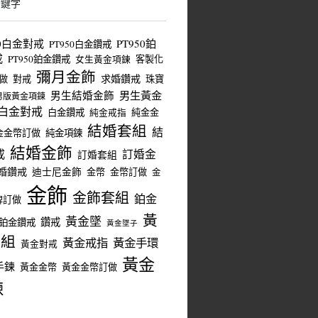
關鍵字
50白金對戒
PT950鉑
PT950白金鑽戒
戒
PT950鉑金鑽戒
客製化
女生黃金項鍊
彌月金飾
求婚鑽戒
做
對戒
珠寶
男生結婚金飾
男生黃金
男版黃金項鍊
白金對戒
白金鑽戒
純金金
純金戒指
結婚套組
結
金金幣訂做
純金項鍊
結婚金飾
戒
訂婚金
訂婚套組
婚鑽戒
迪士尼金飾
金幣
金幣訂做
金
金飾
金飾套組
鉑金
牌訂做
黃
黃金墜
鑽戒
鉑金鑽戒
黃金墜子
套組
黃金戒指
黃金手環
黃金對戒
黃金
手鍊
黃金金幣
黃金金幣訂做
鍊