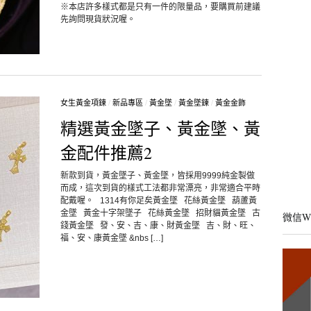
※本店許多樣式都是只有一件的限量品，要購買前建議
先詢問現貨狀況喔。
女生黃金項鍊
/
新品專區
/
黃金墜
/
黃金墜鍊
/
黃金金飾
精選黃金墜子、黃金墜、黃
金配件推薦2
新款到貨，黃金墜子、黃金墜，皆採用9999純金製做
而成，這次到貨的樣式工法都非常漂亮，非常適合平時
配戴喔。 1314有你足矣黃金墜 花絲黃金墜 葫蘆黃
金墜 黃金十字架墜子 花絲黃金墜 招財貓黃金墜 古
微信W
錢黃金墜 發、安、吉、康、財黃金墜 吉、財、旺、
福、安、康黃金墜 &nbs […]