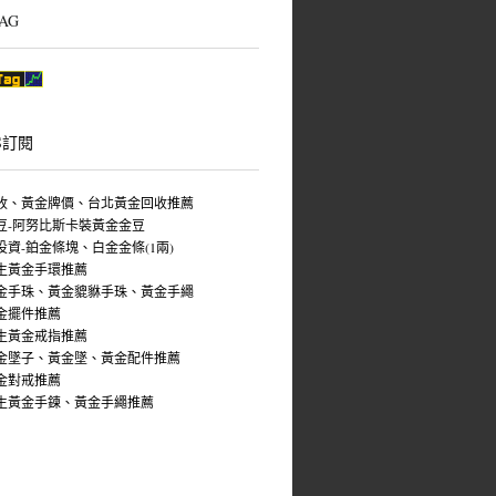
AG
S訂閱
收、黃金牌價、台北黃金回收推薦
豆-阿努比斯卡裝黃金金豆
投資-鉑金條塊、白金金條(1兩)
生黃金手環推薦
金手珠、黃金貔貅手珠、黃金手繩
金擺件推薦
生黃金戒指推薦
金墜子、黃金墜、黃金配件推薦
金對戒推薦
生黃金手鍊、黃金手繩推薦