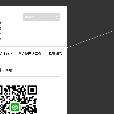
們
信
收
導
金金飾
貴金屬回收案例
珠寶知識
E線上客服