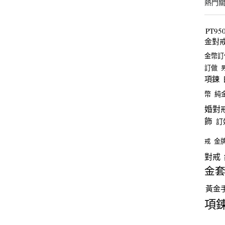
熱門
PT9
金對
金幣訂
訂做
項鍊
幣
純
婚對
飾
訂
金
戒
對戒
金
黃金
項