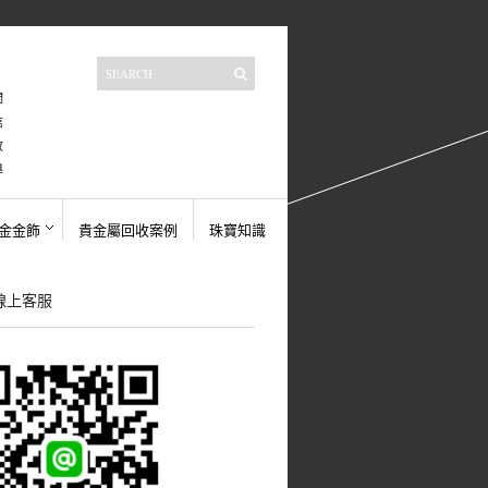
們
信
收
導
金金飾
貴金屬回收案例
珠寶知識
E線上客服