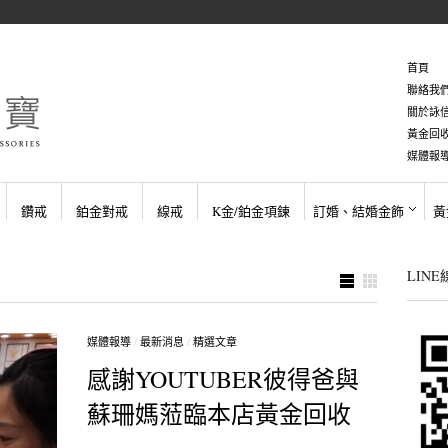
首頁
聯絡我
關於詠
黃金回
媒體報
鑽戒
鉑金對戒
線戒
K金/鉑金項鍊
訂婚、結婚金飾
黃
LIN
媒體報導
/
最新消息
/
精選文章
感謝YOUTUBER彼得爸與
蘇珊媽蒞臨本店黃金回收