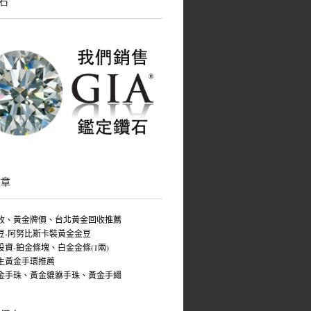
鑽石
文章
收、黃金牌價、台北黃金回收推薦
豆-阿努比斯卡裝黃金金豆
投資-鉑金條塊、白金金條(1兩)
生黃金手環推薦
金手珠、黃金貔貅手珠、黃金手繩