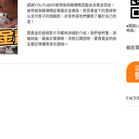
感謝YOUTUBER彼得爸與蘇珊媽蒞臨本店黃金回收。
彼得爸與蘇珊媽趁著最近金價高，把長輩留下的賣掉用
以支付房子的頭期款，非常恭喜他們購買了屬於自己的
家！
●開啟
條碼』，
賣黃金的過程影片中都有詳細的介紹，我們會秤重、測
驗純度，最後計算價格，流程公開透明，要賣黃金的朋
友要記得攜帶身份證呦～
蝦皮
FAC