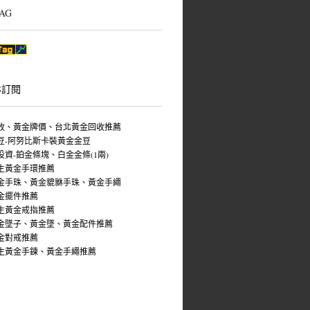
AG
S訂閱
收、黃金牌價、台北黃金回收推薦
豆-阿努比斯卡裝黃金金豆
投資-鉑金條塊、白金金條(1兩)
生黃金手環推薦
金手珠、黃金貔貅手珠、黃金手繩
金擺件推薦
生黃金戒指推薦
金墜子、黃金墜、黃金配件推薦
金對戒推薦
生黃金手鍊、黃金手繩推薦