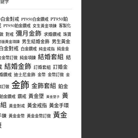
關鍵字
50白金對戒
PT950鉑
PT950白金鑽戒
戒
PT950鉑金鑽戒
客製化
女生黃金項鍊
彌月金飾
求婚鑽戒
做
對戒
珠寶
男生結婚金飾
男生黃金
男版黃金項鍊
白金對戒
白金鑽戒
純金金
純金戒指
結婚套組
結
金金幣訂做
純金項鍊
結婚金飾
戒
訂婚金
訂婚套組
婚鑽戒
迪士尼金飾
金幣
金幣訂做
金
金飾
金飾套組
鉑金
牌訂做
黃
黃金墜
鑽戒
鉑金鑽戒
黃金墜子
套組
黃金戒指
黃金手環
黃金對戒
黃金
手鍊
黃金金幣
黃金金幣訂做
鍊